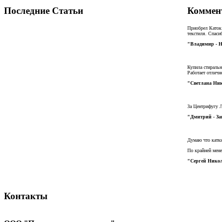
Последние Статьи
Коммен
Приобрел Каток
текстиля. Спаси
"Владимир - 
Купила стиральн
Работает отличн
"Светлана Ник
За Центрифугу Л
"Дмитрий - За
Думаю что катк
По крайней мене
"Сергей Никол
Контакты