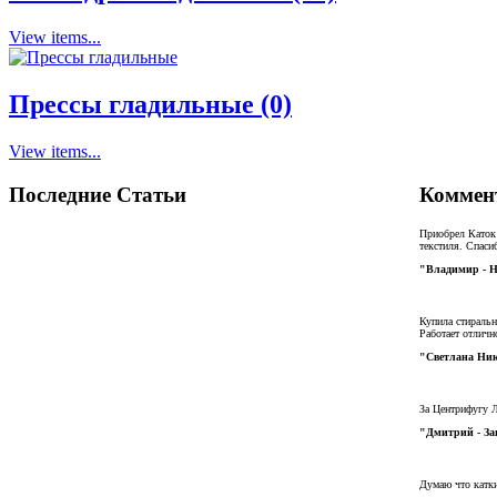
View items...
Прессы гладильные (0)
View items...
Последние Статьи
Коммен
Приобрел Каток
текстиля. Спаси
"Владимир - 
Купила стиральн
Работает отличн
"Светлана Ник
За Центрифугу Л
"Дмитрий - За
Думаю что катк