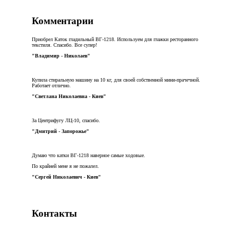
Комментарии
Приобрел Каток гладильный ВГ-1218. Используем для глажки ресторанного
текстиля. Спасибо. Все супер!
"Владимир - Николаев"
Купила стиральную машину на 10 кг, для своей собственной мини-прачечной.
Работает отлично.
"Светлана Николаевна - Киев"
За Центрифугу ЛЦ-10, спасибо.
"Дмитрий - Запорожье"
Думаю что катки ВГ-1218 наверное самые ходовые.
По крайней мене я не пожалел.
"Сергей Николаевич - Киев"
Контакты