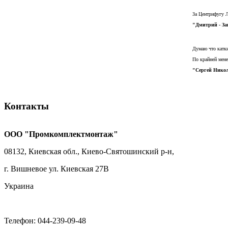
За Центрифугу Л
"Дмитрий - За
Думаю что катк
По крайней мене
"Сергей Никол
Контакты
ООО "Промкомплектмонтаж"
08132, Киевская обл., Киево-Святошинский р-н,
г. Вишневое ул. Киевская 27В
Украина
Телефон: 044-239-09-48