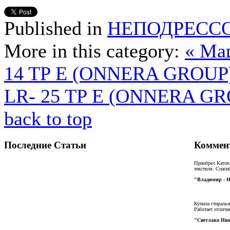
Published in
НЕПОДРЕСС
More in this category:
« Ма
14 TP E (ONNERA GROUP
LR- 25 TP E (ONNERA GR
back to top
Последние Статьи
Коммен
Приобрел Каток
текстиля. Спаси
"Владимир - 
Купила стиральн
Работает отличн
"Светлана Ник