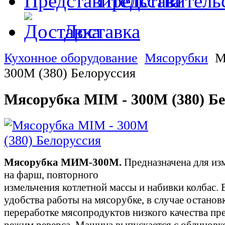
Представитель
Доставка
Кухонное оборудование
Мясорубки
М
300М (380) Белоруссия
Мясорубка МІМ - 300М (380) Б
Мясорубка
МИМ
-
300М.
Предназначена
для из
на
фарш
,
повторного
измельчения
котлетной
массы
и
набивки
колбас
.
удобства
работы на
мясорубке
,
в
случае
останов
переработке
мясопродуктов
низкого качества
пр
режим
реверса
.
Машина выпускается
с облицовк