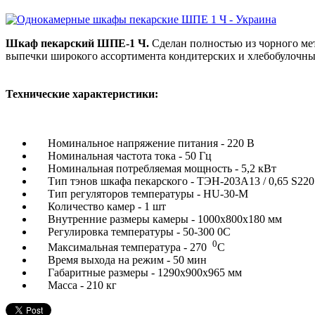
Шкаф пекарский ШПЕ-1 Ч
.
Сделан полностью из чорного ме
выпечки широкого ассортимента кондитерских и хлебобулочны
Технические характеристики:
Номинальное напряжение
питания - 220 В
Номинальная частота
тока -
50
Гц
Номинальная потребляемая
мощность -
5,2
кВт
Тип
тэнов
шкафа
пекарского
-
ТЭН
-
203А13
/
0,65
S220
Тип
регуляторов
температуры -
HU
-30
-М
Количество камер
- 1
шт
Внутренние
размеры
камеры
-
1000х800х180
мм
Регулировка
температуры -
50-300
0С
0
Максимальная температура
- 270
С
Время
выхода на режим
- 50
мин
Габаритные
размеры -
1290х900х965
мм
Масса -
210 кг