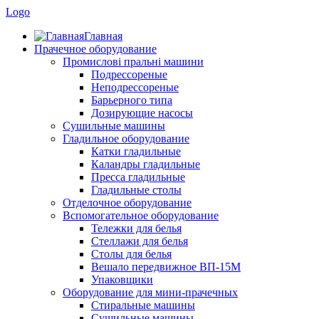
Logo
Главная
Прачечное оборудование
Промислові пральні машини
Подрессореные
Неподрессореные
Барьерного типа
Дозирующие насосы
Сушильные машины
Гладильное оборудование
Катки гладильные
Каландры гладильные
Пресса гладильные
Гладильные столы
Отделочное оборудование
Вспомогательное оборудование
Тележки для белья
Стеллажи для белья
Столы для белья
Вешало передвижное ВП-15М
Упаковщики
Оборудование для мини-прачечных
Стиральные машины
Сушильные машины