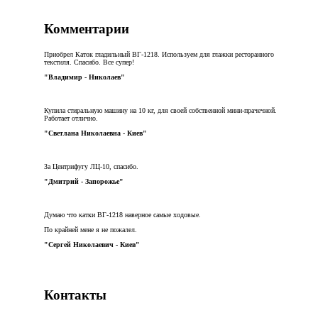
Комментарии
Приобрел Каток гладильный ВГ-1218. Используем для глажки ресторанного
текстиля. Спасибо. Все супер!
"Владимир - Николаев"
Купила стиральную машину на 10 кг, для своей собственной мини-прачечной.
Работает отлично.
"Светлана Николаевна - Киев"
За Центрифугу ЛЦ-10, спасибо.
"Дмитрий - Запорожье"
Думаю что катки ВГ-1218 наверное самые ходовые.
По крайней мене я не пожалел.
"Сергей Николаевич - Киев"
Контакты