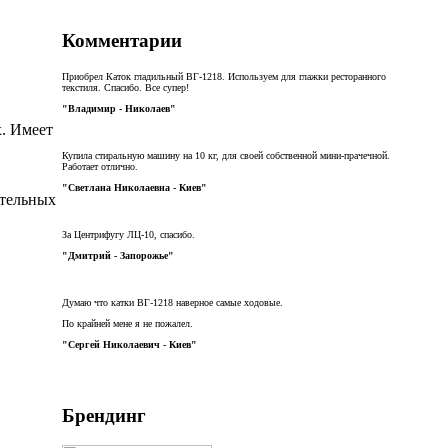
Комментарии
Приобрел Каток гладильный ВГ-1218. Используем для глажки ресторанного
текстиля. Спасибо. Все супер!
"Владимир - Николаев"
х. Имеет
Купила стиральную машину на 10 кг, для своей собственной мини-прачечной.
Работает отлично.
"Светлана Николаевна - Киев"
ительных
За Центрифугу ЛЦ-10, спасибо.
"Дмитрий - Запорожье"
Думаю что катки ВГ-1218 наверное самые ходовые.
По крайней мене я не пожалел.
"Сергей Николаевич - Киев"
Брендинг