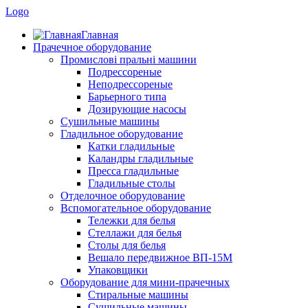
Logo
Главная
Прачечное оборудование
Промислові пральні машини
Подрессореные
Неподрессореные
Барьерного типа
Дозирующие насосы
Сушильные машины
Гладильное оборудование
Катки гладильные
Каландры гладильные
Пресса гладильные
Гладильные столы
Отделочное оборудование
Вспомогательное оборудование
Тележки для белья
Стеллажи для белья
Столы для белья
Вешало передвижное ВП-15М
Упаковщики
Оборудование для мини-прачечных
Стиральные машины
Сушильные машины